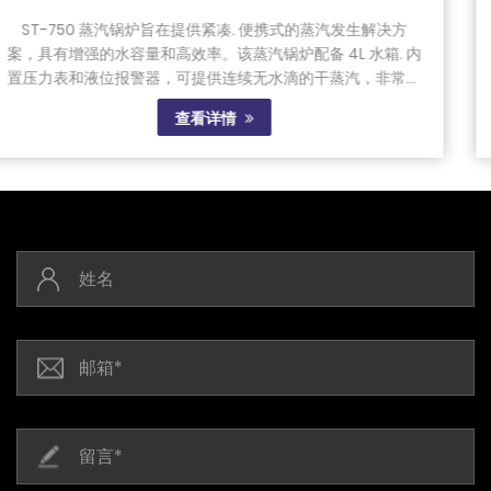
决方
ST-Q3 U 型真空熨烫台旨在为各种服装类型提供高效
. 内
的熨烫。这款熨烫台具有 400x1200mm 的紧凑桌
非常适
750W 吸力电机，可提供强大的真空，在熨烫时将衣物
固定到位。其 U 形设...
查看详情